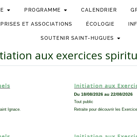
UE
PROGRAMME
CALENDRIER
G
PRISES ET ASSOCIATIONS
ÉCOLOGIE
IN
SOUTENIR SAINT-HUGUES
itiation aux exercices spirit
uels
Initiation aux Exerci
Du 18/08/2026 au 22/08/2026
Tout public
saint Ignace.
Retraite pour découvrir les Exercice
SESSION
,
TOUT PUBLIC
uels
Initiation aux Exerci