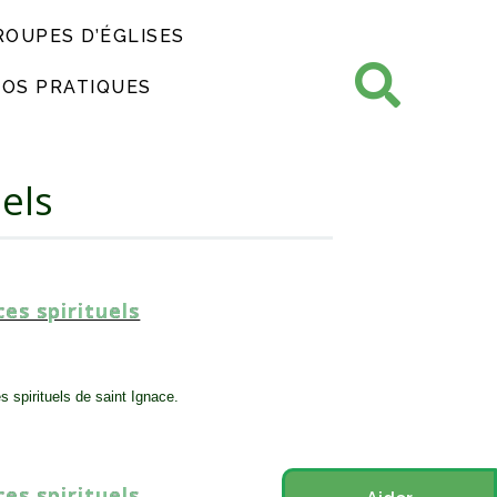
ROUPES D’ÉGLISES
FOS PRATIQUES
uels
ces spirituels
s spirituels de saint Ignace.
SESSION
,
TOUT PUBLIC
ces spirituels