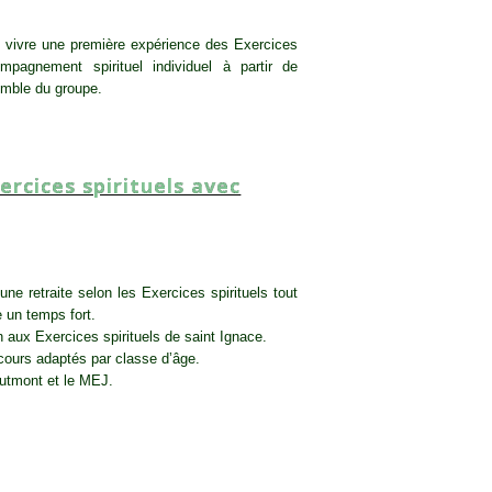
r vivre une première expérience des Exercices
mpagnement spirituel individuel à partir de
emble du groupe.
SESSION
,
TOUT PUBLIC
ercices spirituels avec
une retraite selon les Exercices spirituels tout
 un temps fort.
ion aux Exercices spirituels de saint Ignace.
rcours adaptés par classe d’âge.
autmont et le MEJ.
COUPLE-FAMILLE
,
SESSION