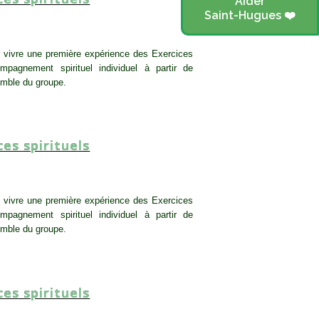
Aider
Saint-Hugues ❤️
r vivre une première expérience des Exercices
mpagnement spirituel individuel à partir de
emble du groupe.
SESSION
,
TOUT PUBLIC
ces spirituels
r vivre une première expérience des Exercices
mpagnement spirituel individuel à partir de
emble du groupe.
SESSION
,
TOUT PUBLIC
ces spirituels