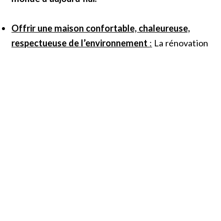
Offrir une maison confortable, chaleureuse,
respectueuse de l’environnement
:
La rénovation
et l’entretien régulier des bâtiments,
l’aménagement du parc sont indispensables pour
que vive le centre : aménagement de nouvelles
salles, isolation des bâtiments, remplacement de
chaudières, de toitures, valorisation du parc,…
Nous planifions chaque année une tranche de
travaux en veillant à avoir une bonne gestion.
Ainsi nous n’engageons les travaux qu’une fois le
financement assuré.
Saint-Hugues