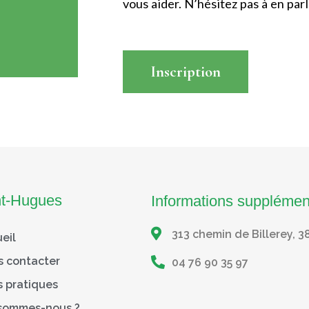
vous aider. N’hésitez pas à en parle
Inscription
Read More
nt-Hugues
Informations supplémen
313 chemin de Billerey, 3
eil
s contacter
04 76 90 35 97
s pratiques
 sommes-nous ?