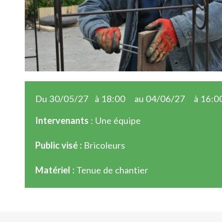
Du 30/05/27
à 18:00
au 04/06/27
à 16:0
Intervenants
: Une équipe
Public visé :
Bricoleurs
Matériel :
Tenue de chantier