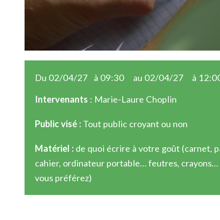
Du 02/04/27
à 09:30
au 02/04/27
à 12:0
Intervenants
: Marie-Laure Choplin
Public visé :
Tout public croyant ou non
Matériel :
de quoi écrire à votre goût (carnet, p
cahier, ordinateur portable… feutres, crayons
vous préférez)