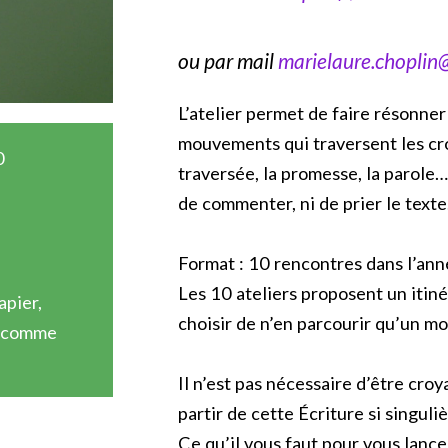
ou par mail
marielaure.choplin
L’atelier permet de faire résonne
mouvements qui traversent les croyan
0
traversée, la promesse, la parole…
de commenter, ni de prier le texte
Format : 10 rencontres dans l’ann
Les 10 ateliers proposent un iti
apier,
choisir de n’en parcourir qu’un m
… comme
Il n’est pas nécessaire d’être croyan
partir de cette Écriture si singuliè
Ce qu’il vous faut pour vous lancer 