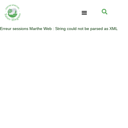
GROUPES D’ÉGLISES
ENTREPRISES ET ASSOCIATIONS
INFOS PRATIQUES
SOUTENIR SAINT-HUGUES
Erreur sessions Marthe Web : String could not be parsed as XML