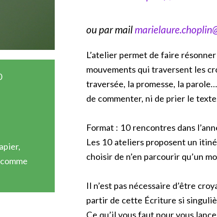
ou par mail
marielaure.choplin
L’atelier permet de faire résonne
mouvements qui traversent les croyan
0
traversée, la promesse, la parole…
de commenter, ni de prier le texte
Format : 10 rencontres dans l’ann
Les 10 ateliers proposent un iti
apier,
choisir de n’en parcourir qu’un m
… comme
Il n’est pas nécessaire d’être croyan
partir de cette Écriture si singuliè
Ce qu’il vous faut pour vous lancer 