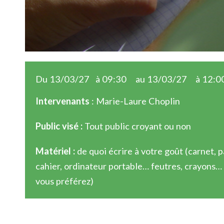
Du 13/03/27
à 09:30
au 13/03/27
à 12:0
Intervenants
: Marie-Laure Choplin
Public visé :
Tout public croyant ou non
Matériel :
de quoi écrire à votre goût (carnet, p
cahier, ordinateur portable… feutres, crayons
vous préférez)