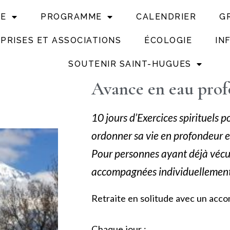
UE
PROGRAMME
CALENDRIER
G
PRISES ET ASSOCIATIONS
ÉCOLOGIE
IN
SOUTENIR SAINT-HUGUES
Avance en eau pro
10 jours d’Exercices spirituels 
ordonner sa vie en profondeur et 
Pour personnes ayant déjà vécu d
accompagnées individuellement s
Retraite en solitude avec un ac
Chaque jour :