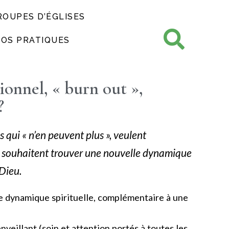
ROUPES D’ÉGLISES
FOS PRATIQUES
onnel, « burn out »,
?
 qui « n’en peuvent plus », veulent
t souhaitent trouver une nouvelle dynamique
 Dieu.
e dynamique spirituelle, complémentaire à une
nveillant (soin et attention portés à toutes les