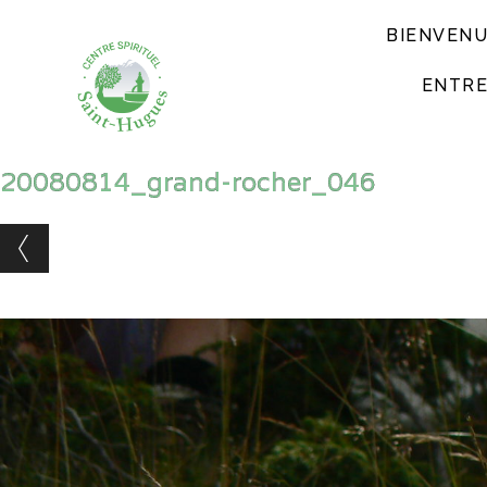
BIENVEN
ENTRE
20080814_grand-rocher_046