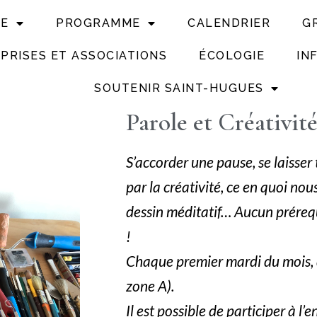
UE
PROGRAMME
CALENDRIER
G
PRISES ET ASSOCIATIONS
ÉCOLOGIE
IN
SOUTENIR SAINT-HUGUES
Parole et Créativit
S’accorder une pause, se laisser 
par la créativité, ce en quoi nou
dessin méditatif… Aucun prérequ
!
Chaque premier mardi du mois, d’
zone A).
Il est possible de participer à l’