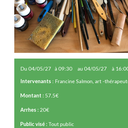
Du 04/05/27
à 09:30
au 04/05/27
à 16:0
Intervenants
: Francine Salmon, art -thérapeut
Montant :
57.5€
Arrhes :
20€
Public visé :
Tout public