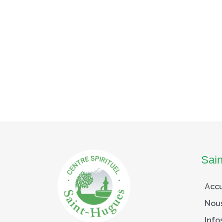
Sai
Accu
Nou
Info