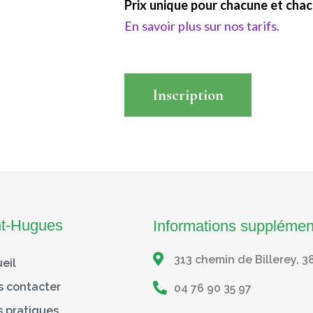
Prix unique pour chacune et chac
En savoir plus sur nos tarifs.
Inscription
Read More
nt-Hugues
Informations supplémen
313 chemin de Billerey, 3
eil
s contacter
04 76 90 35 97
s pratiques