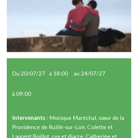
Du 20/07/27
à 18:00
au 24/07/27
à 09:00
Intervenants
: Monique Maréchal, sœur de la
Providence de Ruillé-sur-Loir, Colette et
Laurent Boillot, cvx et diacre, Catherine et