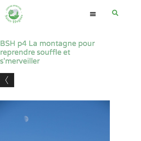
BSH p4 La montagne pour
reprendre souffle et
s’merveiller